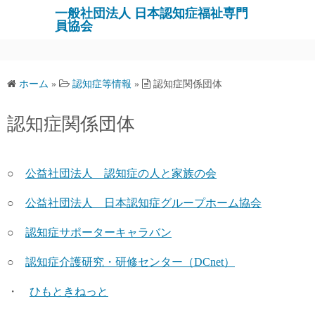
コ
一般社団法人 日本認知症福祉専門
員協会
ン
テ
ン
ツ
ホーム
»
認知症等情報
»
認知症関係団体
へ
ス
認知症関係団体
キ
ッ
プ
○
公益社団法人 認知症の人と家族の会
○
公益社団法人 日本認知症グループホーム協会
○
認知症サポーターキャラバン
○
認知症介護研究・研修センター（DCnet）
・
ひもときねっと