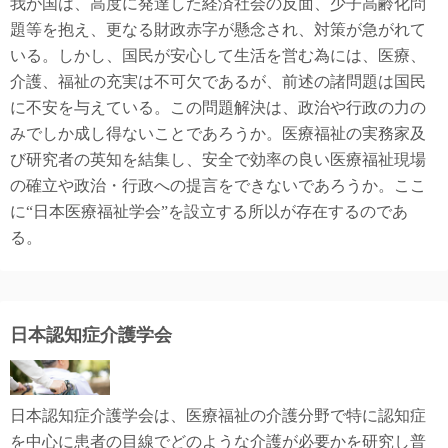
我が国は、高度に発達した経済社会の反面、少子高齢化問
題等を抱え、更なる財政赤字が懸念され、対策が急がれて
いる。しかし、国民が安心して生活を営む為には、医療、
介護、福祉の充実は不可欠であるが、前述の諸問題は国民
に不安を与えている。この問題解決は、政治や行政の力の
みでしか成し得ないことであろうか。医療福祉の実務家及
び研究者の英知を結集し、安全で効率の良い医療福祉現場
の確立や政治・行政への提言をできないであろうか。ここ
に“日本医療福祉学会”を設立する所以が存在するのであ
る。
日本認知症介護学会
日本認知症介護学会は、医療福祉の介護分野で特に認知症
を中心に患者の目線でどのような介護が必要かを研究し普